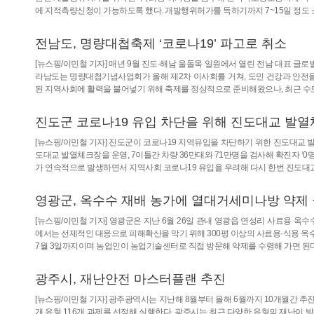
에 지적측량신청이 가능하도록 했다. 개발행위허가를 득하기까지 7~15일 정도 
전남도, 명량대첩축제 ‘코로나19’ 파고로 취소
[뉴스핑/이민철 기자] 매년 9월 진도·해남 울돌목 일원에서 열린 전남 대표 글로
라남도는 명량대첩기념사업회가 올해 제2차 이사회를 거쳐, 도민 건강과 안전을 
된 지역사회에 활력을 불어넣기 위해 축제를 정상적으로 준비해왔으나, 최근 수
진도군 코로나19 유입 차단을 위해 진도대교 발
[뉴스핑/이민철 기자] 진도군이 코로나19 지역유입을 차단하기 위한 진도대교 발
도대교 발열체크장을 운영, 7이틀간 차량 36만대와 71만명을 검사해 확진자 ‘0
가 연속적으로 발생하면서 지역사회 코로나19 유입을 우려해 다시 한번 진도대
영광군, 옥수수 재배 농가에 열대거세미나방 약제
[뉴스핑/이민철 기자] 영광군은 지난 6월 26일 관내 영광읍 연성리 사료용 
에서는 선제적인 대응으로 피해확산을 막기 위해 300평 이상의 사료용·식용 옥
7월 3일까지이며 농업인이 농업기술센터로 직접 방문해 약제를 수령해 가면 
광주시, 재난안전 마스터플랜 추진
[뉴스핑/이민철 기자] 광주광역시는 지난해 8월부터 올해 6월까지 10개월간 추
개 유형 116개 과제를 선정해 실행한다. 광주시는 최근 다양한 유형의 재난