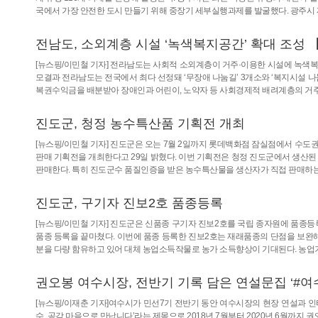
국에서 가장 안전한 도시 만들기 위해 중장기 세부실행과제를 발굴했다. 광주시
전남도, 소외계층 시설 ‘녹색복지공간’ 확대 조성 【
[뉴스핑/이민철 기자] 전라남도는 사회적 소외계층이 거주·이용한 시설에 녹색복
모결과 전라남도는 전국에서 최다 선정돼 ‘무장애 나눔길’ 3개소와 ‘복지시설 나
복권수익금을 배분받아 장애인과 어린이, 노약자 등 사회경제적 배려계층의 거주
진도군, 청정 농수특산품 기획전 개최
[뉴스핑/이민철 기자] 진도군은 오는 7월 2일까지 롯데백화점 잠실점에서 수도
판매 기획전을 개최한다고 29일 밝혔다. 이번 기획전은 청정 진도군에서 생산된 김
판매한다. 특히 진도군수 품질인증을 받은 농수특산물을 생산자가 직접 판매하는
진도군, 구기자 진보2호 품종등록
[뉴스핑/이민철 기자] 진도군은 신품종 구기자 진보2호를 국립 종자원에 품종등록 
품종 등록을 끝마쳤다. 이번에 품종 등록한 진보2호는 재래품종의 단점을 보완해
분을 다량 함유하고 있어 대체 농업소득작물로 농가 소득향상이 기대된다. 농업기
권오봉 여수시장, 전반기 기록 담은 연설문집 ‘#여
[뉴스핑/이재춘 기자]여수시가 민선7기 전반기 동안 여수시장의 현장 연설과 인터
수, 공감 마음으로 만납니다’라는 제목으로 2018년 7월부터 2020년 6월까지 권