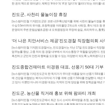
한 권의 책으로 엮어냈다. 제목인 ‘#여수’의 ‘#’은 ‘담다’와 ‘올리다’라는 의미를
진도군, 사천리 물놀이장 휴장
[뉴스핑/이민철 기자]진도군은 코로나19 확산방지를 위해 사천리 물놀이장을 휴장
수심 0.5m이하의 유아용, 초등학생용 야외풀장 2개소와 샤워장, 휴식 데크 등
운영되며 주변 운림삼별초공원 내 오토캠핑장과 무장애 숲길, 트리하우스, 황톳길
‘더 나은 치안서비스 제공’진도경찰 직장협의회 
[뉴스핑/이민철 기자]진도경찰서는, 진도경찰서는 지난 17일 진도경찰서 직장
업무능률 향상, 고충 처리 등 경찰 내부에서 의사소통창구 역할을 담당한다. 
촉진하고 군민의 안전과 행복을 도모할 수 있는 자양분이 되도록 노력하겠다고 
진도종합건재마트 이경원 대표, 선풍기 50대 기부
[뉴스핑/이민철 기자] 진도군의 한 독지가가 무더운 여름을 맞아 선풍기 50대
에 건강을 위협받는 복지사각지대 가구를 위해 선풍기 50대를 전달했다. 매년 
고 있다. 이뿐만 아니라 이경원 대표는 지역의 인재 양성을 위해 장학금을 매년
진도군, 농산물 직거래 홍보 위해 팜파티 개최
[뉴스핑/이민철 기자] 진도군에서 최근 도시 소비자 40여명을 초청, 농산물 직
치한 진도농부 농장에서 열린 행사는 홍감자 수확 체험 레인보우 비빔밥 만들기 홍