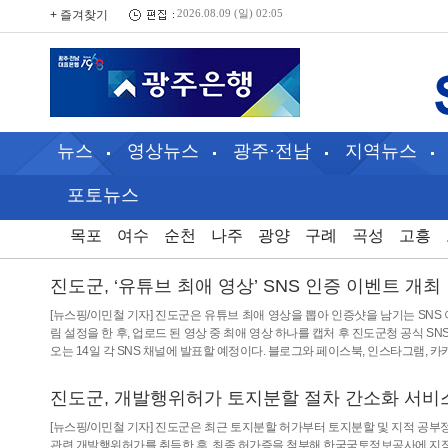
+ 즐겨찾기
2026.08.09 (일) 02:05
뉴스
영상뉴스
광주·전남
지역뉴스
포토뉴스
목포
여수
순천
나주
광양
구례
곡성
고흥
진도군, ‘유튜브 최애 영상’ SNS 인증 이벤트 개최
[뉴스핑/이민철 기자] 진도군은 유튜브 최애 영상을 뽑아 인증샷을 남기는 SNS
림 설정을 한 후, 업로드 된 영상 중 최애 영상 하나를 캡처 후 진도군청 공식 S
오는 14일 각 SNS 채널에 발표할 예정이다. 블로그와 페이스북, 인스타그램,
진도군, 개발행위허가 토지분할 절차 간소화 서비
[뉴스핑/이민철 기자] 진도군은 최근 토지분할 허가부터 토지분할 및 지적 공
관련 개발행위허가를 취득한 후, 최종 허가증을 첨부해 한국국토정보공사에 지적