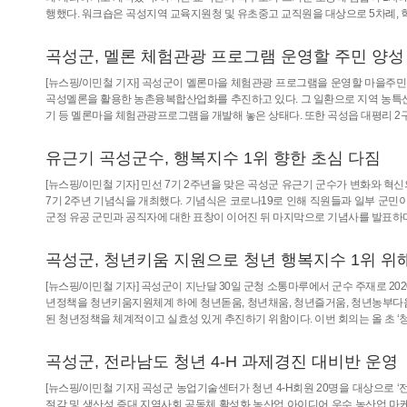
행했다. 워크숍은 곡성지역 교육지원청 및 유초중고 교직원을 대상으로 5차례,
곡성군, 멜론 체험관광 프로그램 운영할 주민 양성
[뉴스핑/이민철 기자] 곡성군이 멜론마을 체험관광 프로그램을 운영할 마을주민을
곡성멜론을 활용한 농촌융복합산업화를 추진하고 있다. 그 일환으로 지역 농특
기 등 멜론마을 체험관광프로그램을 개발해 놓은 상태다. 또한 곡성읍 대평리
유근기 곡성군수, 행복지수 1위 향한 초심 다짐
[뉴스핑/이민철 기자] 민선 7기 2주년을 맞은 곡성군 유근기 군수가 변화와 
7기 2주년 기념식을 개최했다. 기념식은 코로나19로 인해 직원들과 일부 군민
군정 유공 군민과 공직자에 대한 표창이 이어진 뒤 마지막으로 기념사를 발표하며
곡성군, 청년키움 지원으로 청년 행복지수 1위 위
[뉴스핑/이민철 기자] 곡성군이 지난달 30일 군청 소통마루에서 군수 주재로 2
년정책을 청년키움지원체계 하에 청년돋움, 청년채움, 청년즐거움, 청년농부다움이
된 청년정책을 체계적이고 실효성 있게 추진하기 위함이다. 이번 회의는 올 초 
곡성군, 전라남도 청년 4-H 과제경진 대비반 운영
[뉴스핑/이민철 기자] 곡성군 농업기술센터가 청년 4-H회원 20명을 대상으로 
절감 및 생산성 증대 지역사회 공동체 활성화 농산업 아이디어 우수 농산업 마