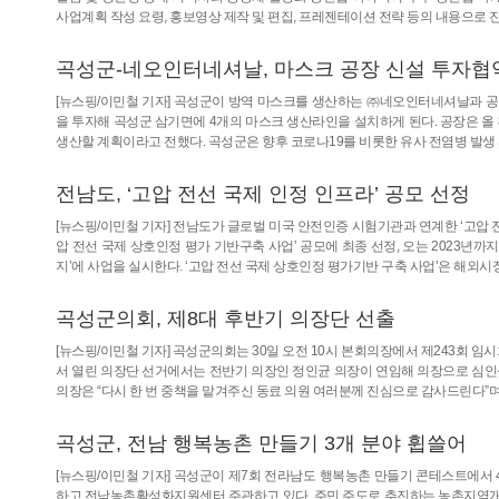
사업계획 작성 요령, 홍보영상 제작 및 편집, 프레젠테이션 전략 등의 내용으로 진
곡성군-네오인터네셔날, 마스크 공장 신설 투자협
[뉴스핑/이민철 기자] 곡성군이 방역 마스크를 생산하는 ㈜네오인터네셔날과 공
을 투자해 곡성군 삼기면에 4개의 마스크 생산라인을 설치하게 된다. 공장은 올 8월
생산할 계획이라고 전했다. 곡성군은 향후 코로나19를 비롯한 유사 전염병 발생 
전남도, ‘고압 전선 국제 인정 인프라’ 공모 선정
[뉴스핑/이민철 기자] 전남도가 글로벌 미국 안전인증 시험기관과 연계한 ‘고압 전
압 전선 국제 상호인정 평가 기반구축 사업’ 공모에 최종 선정, 오는 2023년까
지’에 사업을 실시한다. ‘고압 전선 국제 상호인정 평가기반 구축 사업’은 해외시
곡성군의회, 제8대 후반기 의장단 선출
[뉴스핑/이민철 기자] 곡성군의회는 30일 오전 10시 본회의장에서 제243회 
서 열린 의장단 선거에서는 전반기 의장인 정인균 의장이 연임해 의장으로 심인
의장은 “다시 한 번 중책을 맡겨주신 동료 의원 여러분께 진심으로 감사드린다”
곡성군, 전남 행복농촌 만들기 3개 분야 휩쓸어
[뉴스핑/이민철 기자] 곡성군이 제7회 전라남도 행복농촌 만들기 콘테스트에서 
하고 전남농촌활성화지원센터 주관하고 있다. 주민 주도로 추진하는 농촌지역개