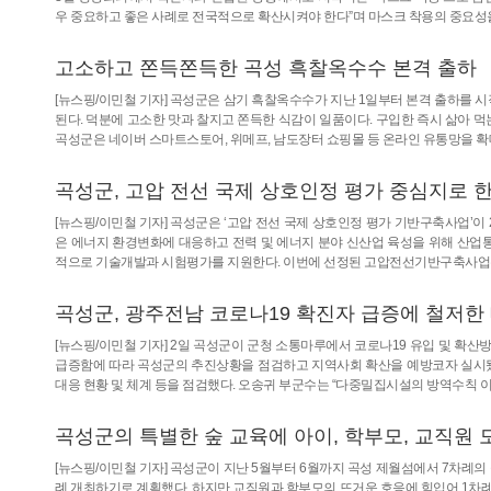
우 중요하고 좋은 사례로 전국적으로 확산시켜야 한다”며 마스크 착용의 중요성을 
고소하고 쫀득쫀득한 곡성 흑찰옥수수 본격 출하
[뉴스핑/이민철 기자] 곡성군은 삼기 흑찰옥수수가 지난 1일부터 본격 출하를
된다. 덕분에 고소한 맛과 찰지고 쫀득한 식감이 일품이다. 구입한 즉시 삶아 먹
곡성군은 네이버 스마트스토어, 위메프, 남도장터 쇼핑몰 등 온라인 유통망을 
곡성군, 고압 전선 국제 상호인정 평가 중심지로 
[뉴스핑/이민철 기자] 곡성군은 ‘고압 전선 국제 상호인정 평가 기반구축사업’
은 에너지 환경변화에 대응하고 전력 및 에너지 분야 신산업 육성을 위해 산업
적으로 기술개발과 시험평가를 지원한다. 이번에 선정된 고압전선기반구축사업은 해
곡성군, 광주전남 코로나19 확진자 급증에 철저한
[뉴스핑/이민철 기자] 2일 곡성군이 군청 소통마루에서 코로나19 유입 및 확
급증함에 따라 곡성군의 추진상황을 점검하고 지역사회 확산을 예방코자 실시됐
대응 현황 및 체계 등을 점검했다. 오송귀 부군수는 “다중밀집시설의 방역수칙 
곡성군의 특별한 숲 교육에 아이, 학부모, 교직원 
[뉴스핑/이민철 기자] 곡성군이 지난 5월부터 6월까지 곡성 제월섬에서 7차례의
례 개최하기로 계획했다. 하지만 교직원과 학부모의 뜨거운 호응에 힘입어 1차례 