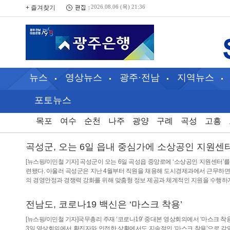
+ 즐겨찾기
2026.08.06 (목) 21:36
뉴스
영상뉴스
광주·전남
지역뉴스
포토뉴스
목포
여수
순천
나주
광양
구례
곡성
고흥
곡성군, 오는 6일 읍내 중심가에 소상공인 지원센
[뉴스핑/이민철 기자] 곡성군이 오는 6일 곡성읍 중앙로에 ‘소상공인 지원센터’
련됐다. 아울러 곡성군은 지난 4월부터 직원을 채용해 도시경제과에서 근무하면
의 경영안정과 경쟁력 강화를 위해 맞춤형 정보 제공과 체계적인 지원을 수행
전남도, 코로나19 백신은 ‘마스크 착용’
[뉴스핑/이민철 기자]국무총리 주재 ‘코로나19’ 중대본 영상회의에서 ‘마스크 
3일 영상회의에서 확진자와 인접한 상황에서도 지속적인 ‘마스크 착용’으로 감염